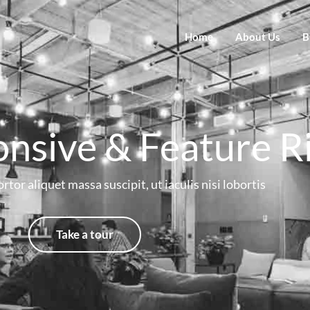
Home
About Us
B
onsive & Feature R
rtor aliquet massa suscipit, ut iaculis nisi lobortis
Take a tour