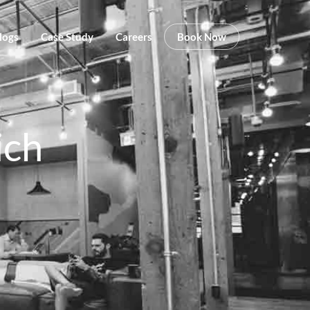
logs
Case Study
Careers
Book Now
ich