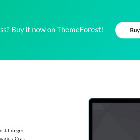
ness? Buy it now on ThemeForest!
Buy
isl. Integer
varius. Cras